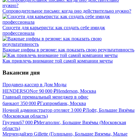
Сопроводительное письмо: когда оно действительно нужно?
Соцсети для карьериста: как создать себе имидж
профессионала
Важные цифры в резюме: как показать свою результативность
Как привлечь внимание той самой компании мечты
Вакансии дня
Продавец-кассир в Дом Моды
HENDERSON
от
90 000
₽
Henderson, Москва
Главный премиальный менеджер в офис
банка
от
350 000
₽
Газпромбанк, Москва
Ночной администратор отеля
от
3 000
₽
Лофт, Большие Вязёмы
(Московская область)
Грузчик
67 000
₽
Мегаполис, Большие Вязёмы (Московская
область)
Мерчендайзер Gillette (Голицыно, Большие Вяземы, Малые