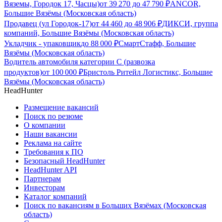
Вяземы, Городок 17, Часцы)
от
39 270
до
47 790
₽
ANCOR,
Большие Вязёмы (Московская область)
Продавец (ул Городок-17)
от
44 460
до
48 906
₽
ДИКСИ, группа
компаний, Большие Вязёмы (Московская область)
Укладчик - упаковщик
до
88 000
₽
СмартСтафф, Большие
Вязёмы (Московская область)
Водитель автомобиля категории C (развозка
продуктов)
от
100 000
₽
Бристоль Ритейл Логистикс, Большие
Вязёмы (Московская область)
HeadHunter
Размещение вакансий
Поиск по резюме
О компании
Наши вакансии
Реклама на сайте
Требования к ПО
Безопасный HeadHunter
HeadHunter API
Партнерам
Инвесторам
Каталог компаний
Поиск по вакансиям в Больших Вязёмах (Московская
область)