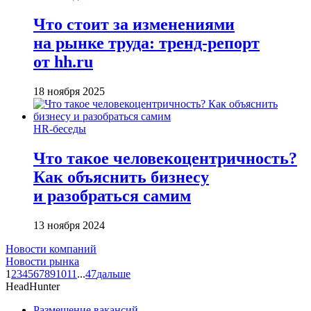
Что стоит за изменениями
на рынке труда: тренд-репорт
от hh.ru
18 ноября 2025
HR-беседы
Что такое человеко­центричность?
Как объяснить бизнесу
и разобраться самим
13 ноября 2024
Новости компаний
Новости рынка
1
2
3
4
5
6
7
8
9
10
11
...
47
дальше
HeadHunter
Размещение вакансий