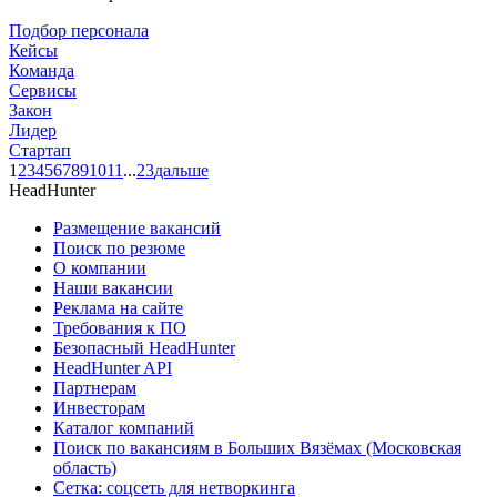
Подбор персонала
Кейсы
Команда
Сервисы
Закон
Лидер
Стартап
1
2
3
4
5
6
7
8
9
10
11
...
23
дальше
HeadHunter
Размещение вакансий
Поиск по резюме
О компании
Наши вакансии
Реклама на сайте
Требования к ПО
Безопасный HeadHunter
HeadHunter API
Партнерам
Инвесторам
Каталог компаний
Поиск по вакансиям в Больших Вязёмах (Московская
область)
Сетка: соцсеть для нетворкинга