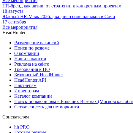
Все мероприятия
HR-бренд как актив: от стратегии к конкретным проектам
18 августа
Южный HR-Маяк 2026: два дня о силе навыков в Сочи
17 сентября
Все мероприятия
HeadHunter
Размещение вакансий
Поиск по резюме
О компании
Наши вакансии
Реклама на сайте
Требования к ПО
Безопасный HeadHunter
HeadHunter API
Партнерам
Инвесторам
Каталог компаний
Поиск по вакансиям в Больших Вязёмах (Московская обла
Сетка: соцсеть для нетворкинга
Соискателям
hh PRO
Готовое резюме