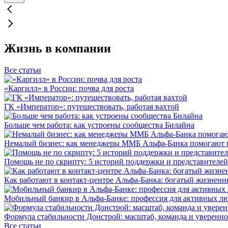
Жизнь в компании
Все статьи
«Каргилл» в России: почва для роста
ГК «Император»: путешествовать, работая вахтой
Больше чем работа: как устроены сообщества Билайна
Немалый бизнес: как менеджеры ММБ Альфа-Банка помогают 
Помощь не по скрипту: 5 историй поддержки и представителей
Как работают в контакт-центре Альфа-Банка: богатый жизненн
Мобильный банкир в Альфа-Банке: профессия для активных л
Формула стабильности Донстрой: масштаб, команда и уверенно
Все статьи