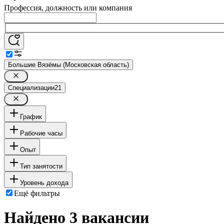
Профессия, должность или компания
Большие Вязёмы (Московская область)
Специализации
21
График
Рабочие часы
Опыт
Тип занятости
Уровень дохода
Ещё фильтры
Найдено 3 вакансии