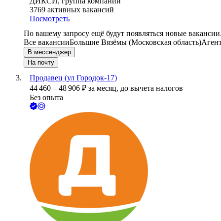
ДИКСИ, группа компаний
3769
активных вакансий
Посмотреть
По вашему запросу ещё будут появляться новые вакансии
Все вакансии
Большие Вязёмы (Московская область)
Аген
В мессенджер
На почту
Продавец (ул Городок-17)
44 460
–
48 906
₽
за месяц,
до вычета налогов
Без опыта