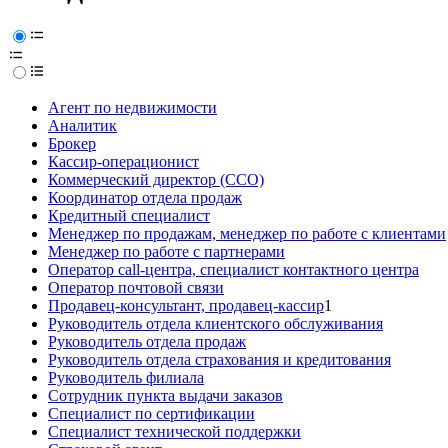
Агент по недвижимости
Аналитик
Брокер
Кассир-операционист
Коммерческий директор (CCO)
Координатор отдела продаж
Кредитный специалист
Менеджер по продажам, менеджер по работе с клиентами
Менеджер по работе с партнерами
Оператор call-центра, специалист контактного центра
Оператор почтовой связи
Продавец-консультант, продавец-кассир
1
Руководитель отдела клиентского обслуживания
Руководитель отдела продаж
Руководитель отдела страхования и кредитования
Руководитель филиала
Сотрудник пункта выдачи заказов
Специалист по сертификации
Специалист технической поддержки