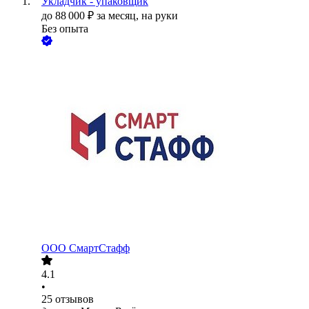
Укладчик - упаковщик
до
88 000
₽
за месяц,
на руки
Без опыта
ООО
СмартСтафф
4.1
•
25
отзывов