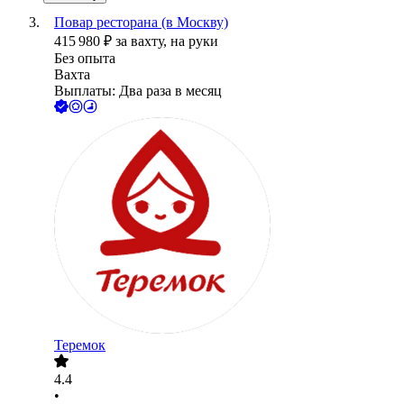
Повар ресторана (в Москву)
415 980
₽
за вахту,
на руки
Без опыта
Вахта
Выплаты: Два раза в месяц
Теремок
4.4
•